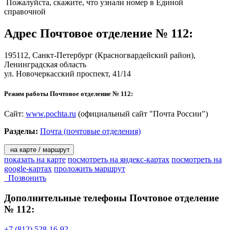
- прием платежей за услуги сотовой и факсимильной связи,
Пожалуйста, скажите, что узнали номер в Единой
Интернет и телевидение;
справочной
- погашение кредитов на почте;
- страховые услуги.
Адрес
Почтовое отделение № 112
:
Услуги для населения:
195112,
Санкт-Петербург
(Красногвардейский район),
Ленинградская область
- «КиберПочт@»;
ул. Новочеркасский проспект, 41/14
На территории Санкт-Петербурга и Ленинградской области
действуют ПКД в 237 почтовых отделениях Санкт-Петербурга
Режим работы Почтовое отделение № 112:
и в 278 почтовых отделениях Ленинградской области;
- «КиберПресс@»;
- распространение печати по подписке;
Сайт:
www.pochta.ru
(официальный сайт "Почта России")
- продажа проездных билетов;
Разделы:
Почта (почтовые отделения)
- продажа бестиражных и тиражных лотерей;
- услуги телефонной связи;
- «Почта Деда Мороза»;
на карте / маршрут
- подписка на собрание сочинений книжного клуба «Терра».
показать на карте
посмотреть на яндекс-картах
посмотреть на
google-картах
проложить маршрут
Решения для бизнеса:
Позвонить
Дополнительные телефоны
Почтовое отделение
- денежные переводы «КиберДеньги» для корпоративных
клиентов;
№ 112:
- размещение рекламы (рекламно-информационных
материалов в отделениях почтовой связи, наружной рекламы,
+7 (812) 528-16-92