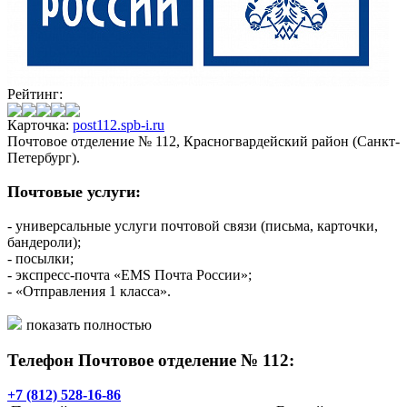
Рейтинг:
Карточка:
post112.spb-i.ru
Почтовое отделение № 112, Красногвардейский район (Санкт-
Петербург).
Почтовые услуги:
- универсальные услуги почтовой связи (письма, карточки,
бандероли);
- посылки;
- экспресс-почта «EMS Почта России»;
- «Отправления 1 класса».
Финансовые услуги:
показать полностью
Телефон Почтовое отделение № 112:
- выплата/доставка пенсий и пособий;
- почтовые переводы «КиберДеньги»;
- прием коммунальных платежей;
+7 (812) 528-16-86