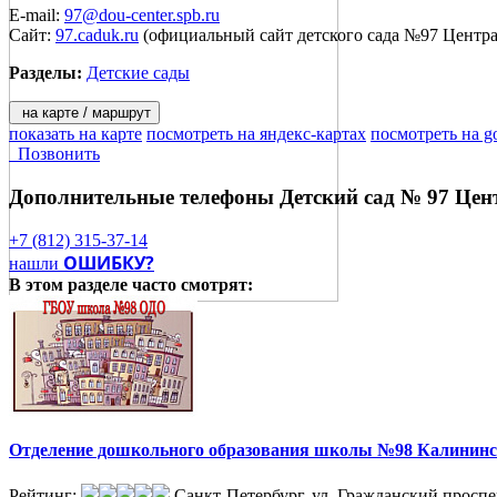
E-mail:
97@dou-center.spb.ru
Сайт:
97.caduk.ru
(официальный сайт детского сада №97 Центра
Разделы:
Детские сады
на карте / маршрут
показать на карте
посмотреть на яндекс-картах
посмотреть на g
Позвонить
Дополнительные телефоны
Детский сад № 97 Цен
+7 (812) 315-37-14
ОШИБКУ?
нашли
В этом разделе
часто смотрят:
Отделение дошкольного образования школы №98 Калининс
Рейтинг:
Санкт-Петербург, ул. Гражданский проспек