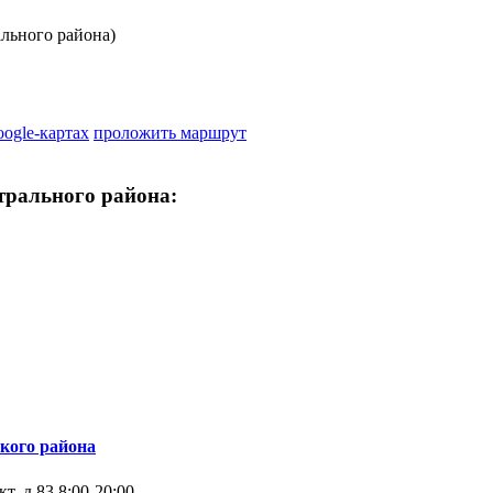
льного района)
oogle-картах
проложить маршрут
трального района:
кого района
т, д.83
8:00-20:00