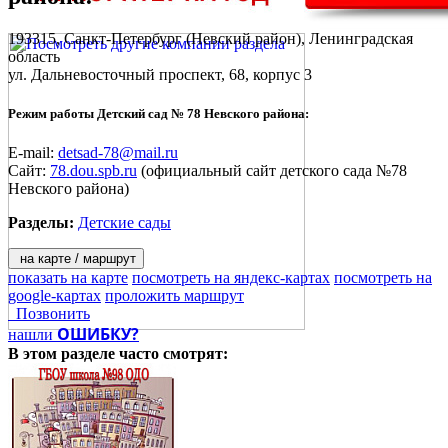
193315,
Санкт-Петербург
(Невский район), Ленинградская
область
ул. Дальневосточный проспект, 68, корпус 3
Режим работы Детский сад № 78 Невского района:
E-mail:
detsad-78@mail.ru
Сайт:
78.dou.spb.ru
(официальный сайт детского сада №78
Невского района)
Разделы:
Детские сады
на карте / маршрут
показать на карте
посмотреть на яндекс-картах
посмотреть на
google-картах
проложить маршрут
Позвонить
ОШИБКУ?
нашли
В этом разделе
часто смотрят: