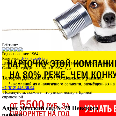
Рейтинг:
Год основания: 1964 г.
Карточка:
ds78nev.spb-i.ru
Детский сад № 78 общеразвивающего вида Невского района
Санкт-Петербурга основан в 1964 году.
Телефон Детский сад № 78 Невского района:
+7 (812) 446-38-94
Пожалуйста, скажите, что узнали номер в Единой
справочной
Адрес
Детский сад № 78 Невского
района
: