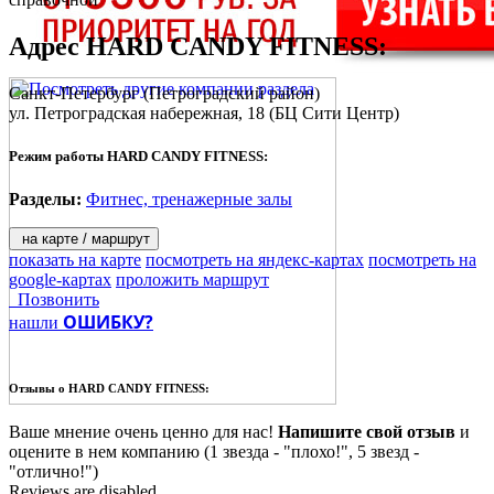
Адрес
HARD CANDY FITNESS
:
Санкт-Петербург
(Петроградский район)
ул. Петроградская набережная, 18
(БЦ Сити Центр)
Режим работы HARD CANDY FITNESS:
Разделы:
Фитнес, тренажерные залы
на карте / маршрут
показать на карте
посмотреть на яндекс-картах
посмотреть на
google-картах
проложить маршрут
Позвонить
ОШИБКУ?
нашли
Отзывы о
HARD CANDY FITNESS:
Ваше мнение очень ценно для нас!
Напишите свой отзыв
и
оцените в нем компанию (1 звезда - "плохо!", 5 звезд -
"отлично!")
Reviews are disabled