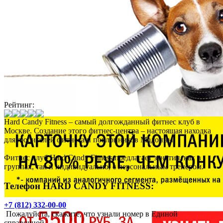
Рейтинг:
Hard Candy Fitness – самый долгожданный фитнес клуб в
Москве. Создание этого фитнес-центра – настоящая находка
для любителей фитнеса и поклонников Мадонны!
Фитнес клуб Hard Candy Fitness предлагает занятия, как в
группах, так и индивидуально, с персональным тренером.
Телефон HARD CANDY FITNESS:
+7 (812) 332-00-00
Пожалуйста, скажите, что узнали номер в Единой
справочной