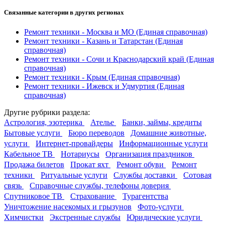
Связанные категории
в других регионах
Ремонт техники - Москва и МО
(Единая справочная)
Ремонт техники - Казань и Татарстан
(Единая
справочная)
Ремонт техники - Сочи и Краснодарский край
(Единая
справочная)
Ремонт техники - Крым
(Единая справочная)
Ремонт техники - Ижевск и Удмуртия
(Единая
справочная)
Другие
рубрики раздела:
Астрология, эзотерика
Ателье
Банки, займы, кредиты
Бытовые услуги
Бюро переводов
Домашние животные,
услуги
Интернет-провайдеры
Информационные услуги
Кабельное ТВ
Нотариусы
Организация праздников
Продажа билетов
Прокат яхт
Ремонт обуви
Ремонт
техники
Ритуальные услуги
Службы доставки
Сотовая
связь
Справочные службы, телефоны доверия
Спутниковое ТВ
Страхование
Турагентства
Уничтожение насекомых и грызунов
Фото-услуги
Химчистки
Экстренные службы
Юридические услуги