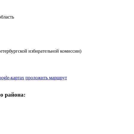
область
етербургской избирательной комиссии)
oogle-картах
проложить маршрут
о района: