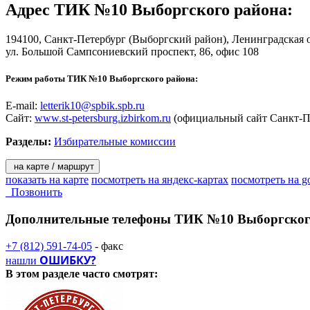
Адрес
ТИК №10 Выборгского района
:
194100,
Санкт-Петербург
(Выборгский район), Ленинградская 
ул. Большой Сампсониевский проспект, 86
, офис 108
Режим работы ТИК №10 Выборгского района:
E-mail:
letterik10@spbik.spb.ru
Сайт:
www.st-petersburg.izbirkom.ru
(официальный сайт Санкт-П
Разделы:
Избирательные комиссии
на карте / маршрут
показать на карте
посмотреть на яндекс-картах
посмотреть на g
Позвонить
Дополнительные телефоны
ТИК №10 Выборгског
+7 (812) 591-74-05
- факс
ОШИБКУ?
нашли
В этом разделе
часто смотрят: