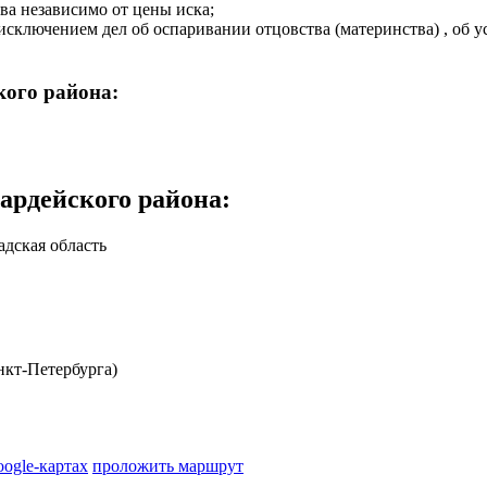
ва независимо от цены иска;
сключением дел об оспаривании отцовства (материнства) , об у
щей пятисот минимальных размеров оплаты труда, установленны
дел о восстановлении на работе и дел о разрешении коллективны
кого района:
ишения свободы.
ардейского района
:
дская область
кт-Петербурга)
oogle-картах
проложить маршрут