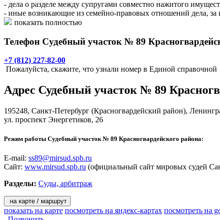
- дела о разделе между супругами совместно нажитого имущест
- иные возникающие из семейно-правовых отношений дела, за и
усыновлении (удочерении) ребенка;
показать полностью
- дела по имущественным спорам при цене иска, не превышаю
- дела, возникающие из трудовых отношений, за исключением 
Телефон Судебный участок № 89 Красногвардейс
- дела об определении порядка пользования имуществом;
- уголовные дела, предполагающих наказание не более 3 лет л
+7 (812) 227-82-00
Пожалуйста, скажите, что узнали номер в Единой справочной
Адрес
Судебный участок № 89 Красногв
195248,
Санкт-Петербург
(Красногвардейский район), Ленингра
ул. проспект Энергетиков, 26
Режим работы Судебный участок № 89 Красногвардейского района:
E-mail:
ss89@mirsud.spb.ru
Сайт:
www.mirsud.spb.ru
(официальный сайт мировых судей Сан
Разделы:
Суды, арбитраж
на карте / маршрут
показать на карте
посмотреть на яндекс-картах
посмотреть на g
Позвонить