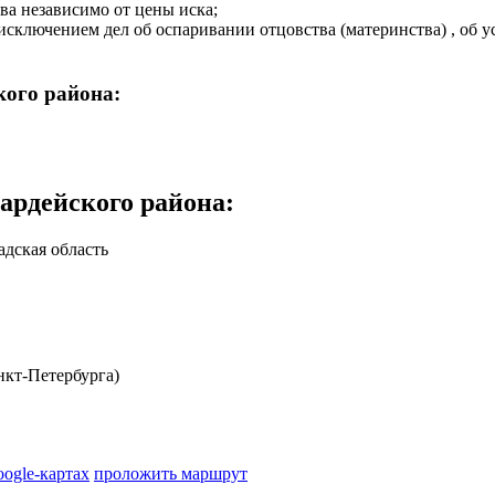
ва независимо от цены иска;
сключением дел об оспаривании отцовства (материнства) , об у
щей пятисот минимальных размеров оплаты труда, установленны
дел о восстановлении на работе и дел о разрешении коллективны
кого района:
ишения свободы.
ардейского района
:
дская область
кт-Петербурга)
oogle-картах
проложить маршрут