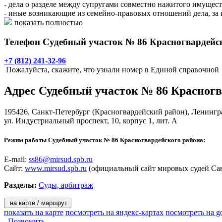
- дела о разделе между супругами совместно нажитого имущест
- иные возникающие из семейно-правовых отношений дела, за и
усыновлении (удочерении) ребенка;
показать полностью
- дела по имущественным спорам при цене иска, не превышаю
- дела, возникающие из трудовых отношений, за исключением 
Телефон Судебный участок № 86 Красногвардейс
- дела об определении порядка пользования имуществом;
- уголовные дела, предполагающих наказание не более 3 лет л
+7 (812) 241-32-96
Пожалуйста, скажите, что узнали номер в Единой справочной
Адрес
Судебный участок № 86 Красногв
195426,
Санкт-Петербург
(Красногвардейский район), Ленингра
ул. Индустриальный проспект, 10, корпус 1, лит. А
Режим работы Судебный участок № 86 Красногвардейского района:
E-mail:
ss86@mirsud.spb.ru
Сайт:
www.mirsud.spb.ru
(официальный сайт мировых судей Сан
Разделы:
Суды, арбитраж
на карте / маршрут
показать на карте
посмотреть на яндекс-картах
посмотреть на g
Позвонить