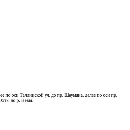
е по оси Таллинской ул. до пр. Шаумяна, далее по оси пр.
 оси р. Охты до р. Невы.