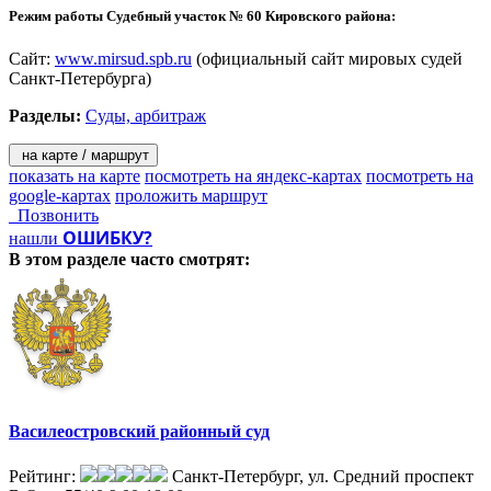
коллективных трудовых споров;
Режим работы Судебный участок № 60 Кировского района:
- дела об определении порядка пользования имуществом;
- уголовные дела, предполагающих наказание не более 3 лет
Сайт:
www.mirsud.spb.ru
(официальный сайт мировых судей
лишения свободы.
Санкт-Петербурга)
Разделы:
Суды, арбитраж
на карте / маршрут
показать на карте
посмотреть на яндекс-картах
посмотреть на
google-картах
проложить маршрут
Позвонить
ОШИБКУ?
нашли
В этом разделе
часто смотрят:
Василеостровский районный суд
Рейтинг:
Санкт-Петербург, ул. Средний проспект