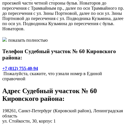
проезжей части четной стороны бульв. Новаторов до
пересечения с Трамвайным пр., далее по оси Трамвайного пр.
до пересечения с ул. Зины Портновой, далее по оси ул. Зины
Портновой до пересечения с ул. Подводника Кузьмина, далее
по оси ул. Подводника Кузьмина до пересечения с бульв.
Новаторов.
Сфера деятельности:
показать полностью
Телефон Судебный участок № 60 Кировского
- дела о выдаче судебного приказа;
- дела о расторжении брака, если между супругами
района:
отсутствует спор о детях;
- дела о разделе между супругами совместно нажитого
+7 (812) 755-40-94
имущества независимо от цены иска;
Пожалуйста, скажите, что узнали номер в Единой
- иные возникающие из семейно-правовых отношений дела,
справочной
за исключением дел об оспаривании отцовства (материнства) ,
об установлении отцовства, о лишении родительских прав, об
Адрес
Судебный участок № 60
усыновлении (удочерении) ребенка;
- дела по имущественным спорам при цене иска, не
Кировского района
:
превышающей пятисот минимальных размеров оплаты труда,
установленных федеральным законом на день подачи
198261,
Санкт-Петербург
(Кировский район), Ленинградская
заявления;
область
- дела, возникающие из трудовых отношений, за исключением
ул. Стойкости, 30, корпус 1
дел о восстановлении на работе и дел о разрешении