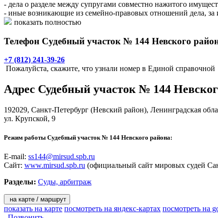
- дела о разделе между супругами совместно нажитого имущест
- иные возникающие из семейно-правовых отношений дела, за и
усыновлении (удочерении) ребенка;
показать полностью
- дела по имущественным спорам при цене иска, не превышаю
- дела, возникающие из трудовых отношений, за исключением 
Телефон Судебный участок № 144 Невского район
- дела об определении порядка пользования имуществом;
- уголовные дела, предполагающих наказание не более 3 лет л
+7 (812) 241-39-26
Пожалуйста, скажите, что узнали номер в Единой справочной
Адрес
Судебный участок № 144 Невског
192029,
Санкт-Петербург
(Невский район), Ленинградская обла
ул. Крупской, 9
Режим работы Судебный участок № 144 Невского района:
E-mail:
ss144@mirsud.spb.ru
Сайт:
www.mirsud.spb.ru
(официальный сайт мировых судей Сан
Разделы:
Суды, арбитраж
на карте / маршрут
показать на карте
посмотреть на яндекс-картах
посмотреть на g
Позвонить