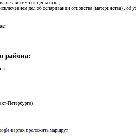
ва независимо от цены иска;
сключением дел об оспаривании отцовства (материнства) , об у
щей пятисот минимальных размеров оплаты труда, установленны
дел о восстановлении на работе и дел о разрешении коллективны
а:
ишения свободы.
о района
:
сть
кт-Петербурга)
oogle-картах
проложить маршрут