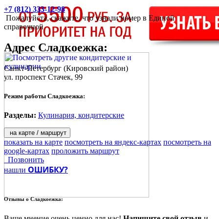
+7 (812) 333-12-98
Пожалуйста, скажите, что узнали номер в Единой
справочной
Адрес
Сладкоежка
:
Санкт-Петербург
(Кировский район)
ул. проспект Стачек, 99
Режим работы Сладкоежка:
Разделы:
Кулинария, кондитерские
на карте / маршрут
показать на карте
посмотреть на яндекс-картах
посмотреть на
google-картах
проложить маршрут
Позвонить
ОШИБКУ?
нашли
Отзывы о
Сладкоежка:
Ваше мнение очень ценно для нас!
Напишите свой отзыв
и