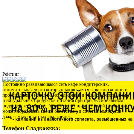
Рейтинг:
Постоянно развивающаяся сеть кафе-кондитерских,
отличительная черта которых заключается в эксклюзивности
производимых изделий, использовании только качественных
и натуральных продуктов питания при профессиональном
подходе к кулинарии. Ассортимент предлагаемой продукции
может порадовать своим богатством и сочетанием вкусов
даже самых опытных сладкоежек.
Телефон Сладкоежка: