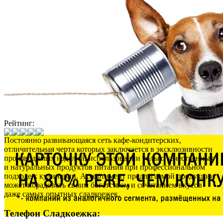
Рейтинг:
Постоянно развивающаяся сеть кафе-кондитерских,
отличительная черта которых заключается в эксклюзивности
производимых изделий, использовании только качественных
и натуральных продуктов питания при профессиональном
подходе к кулинарии. Ассортимент предлагаемой продукции
может порадовать своим богатством и сочетанием вкусов
даже самых опытных сладкоежек.
Телефон Сладкоежка: