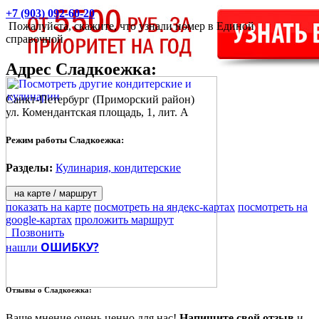
+7 (903) 092-60-20
Пожалуйста, скажите, что узнали номер в Единой
справочной
Адрес
Сладкоежка
:
Санкт-Петербург
(Приморский район)
ул. Комендантская площадь, 1, лит. А
Режим работы Сладкоежка:
Разделы:
Кулинария, кондитерские
на карте / маршрут
показать на карте
посмотреть на яндекс-картах
посмотреть на
google-картах
проложить маршрут
Позвонить
ОШИБКУ?
нашли
Отзывы о
Сладкоежка:
Ваше мнение очень ценно для нас!
Напишите свой отзыв
и