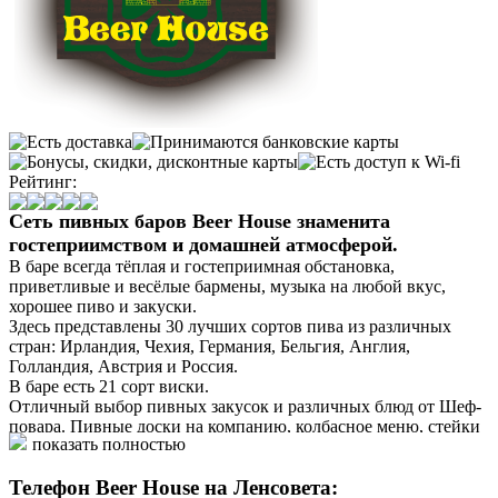
Рейтинг:
Сеть пивных баров Beer House знаменита
гостеприимством и домашней атмосферой.
В баре всегда тёплая и гостеприимная обстановка,
приветливые и весёлые бармены, музыка на любой вкус,
хорошее пиво и закуски.
Здесь представлены 30 лучших сортов пива из различных
стран: Ирландия, Чехия, Германия, Бельгия, Англия,
Голландия, Австрия и Россия.
В баре есть 21 сорт виски.
Отличный выбор пивных закусок и различных блюд от Шеф-
повара. Пивные доски на компанию, колбасное меню, стейки
показать полностью
и многое другое...
Здесь показывают лучший футбол под свежее пиво. Beer
Телефон Beer House на Ленсовета:
House – это встречи без галстуков.