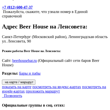
Представленные сорта пива:
+7 (812) 600-47-37
Пожалуйста, скажите, что узнали номер в Единой
Guinness
справочной
Kilkenny
Адрес
Beer House на Ленсовета
:
Harp
Санкт-Петербург
(Московский район), Ленинградская область
ул. Ленсовета, 90
Smithwick`s Pale Ale
Режим работы Beer House на Ленсовета:
Wychwood Hobgoblin
Primator English Pale Ale
Сайт:
beerhousebar.ru
(Официальный сайт сети баров Beer
House)
Andechs Kloster Weissbier
Разделы:
Бары и пабы
Paulaner Dunkel
на карте / маршрут
Grimbergen Blonde
показать на карте
посмотреть на яндекс-картах
посмотреть на
google-картах
проложить маршрут
Blanche de Bruxelles
Позвонить
Timmerman's Kriek
Официальные группы
в соц. сетях: