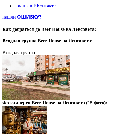
Primator PREMIUM
группа в ВКонтакте
Litovel svetlo
ОШИБКУ?
нашли
Krusovice Сerne
Как добраться до
Beer House на Ленсовета:
Velvet cherpovany (Brown)
Входная группа
Beer House на Ленсовета:
Heinеken
Входная группа:
Домашнее
Василеостровское
House beer
Edelweiss
Blanche De Fleur
Фотогалерея
Beer House на Ленсовета
(15 фото):
Bowler Brilliant Ale
Синяя Борода
House Beer Чешское