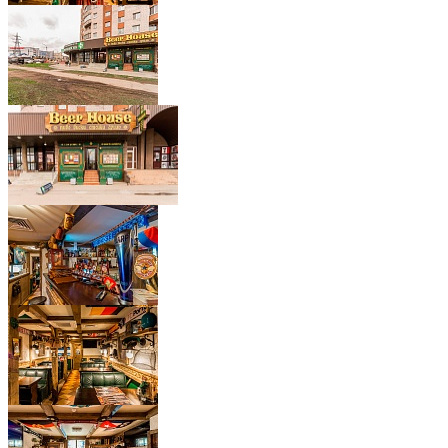
Chirschbrau Weisser Hirsch
Rauchbier Marzen копченое
Loch Ness Hoppy Ness
Samichlaus
Buckler б/а
Maisels Weisse б/а