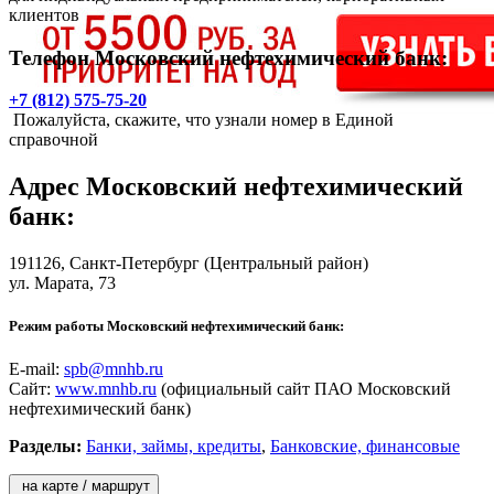
клиентов
Телефон Московский нефтехимический банк:
+7 (812) 575-75-20
Пожалуйста, скажите, что узнали номер в Единой
справочной
Адрес
Московский нефтехимический
банк
:
191126,
Санкт-Петербург
(Центральный район)
ул. Марата, 73
Режим работы Московский нефтехимический банк:
E-mail:
spb@mnhb.ru
Сайт:
www.mnhb.ru
(официальный сайт ПАО Московский
нефтехимический банк)
Разделы:
Банки, займы, кредиты
,
Банковские, финансовые
на карте / маршрут