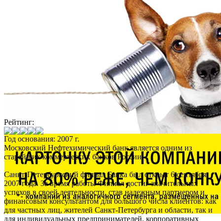
Рейтинг:
Год основания: 2007 г.
Московский Нефтехимический банк является одним из
старейших коммерческих банков России.
Санкт-Петербургский филиал Банка был открыт 6 сентября
2007 года. За время работы Филиал достиг значительных
успехов в своей деятельности, став надежным партнером и
финансовым консультантом для большого числа клиентов: как
для частных лиц, жителей Санкт-Петербурга и области, так и
для индивидуальных предпринимателей, корпоративных