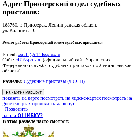
Адрес
Приозерский отдел судебных
приставов
:
188760,
г. Приозерск
, Ленинградская область
ул. Калинина, 9
Режим работы Приозерский отдел судебных приставов:
E-mail:
osp31@r47.fssprus.ru
Сайт:
r47.fssprus.ru
(официальный сайт Управления
Федеральной службы судебных приставов по Ленинградской
области)
Разделы:
Судебные приставы (ФССП)
на карте / маршрут
показать на карте
посмотреть на яндекс-картах
посмотреть на
google-картах
проложить маршрут
Позвонить
ОШИБКУ?
нашли
В этом разделе
часто смотрят: