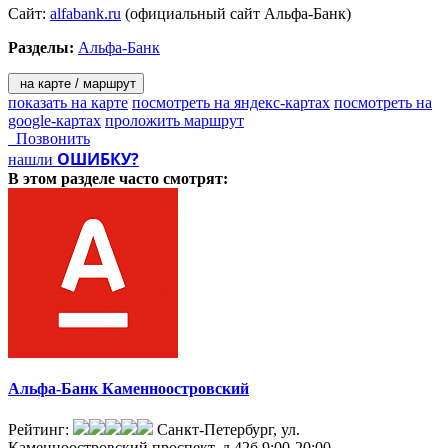
Сайт:
alfabank.ru
(официальный сайт Альфа-Банк)
Разделы:
Альфа-Банк
на карте / маршрут
показать на карте
посмотреть на яндекс-картах
посмотреть на
google-картах
проложить маршрут
Позвонить
ОШИБКУ?
нашли
В этом разделе
часто смотрят:
Альфа-Банк Каменноостровский
Рейтинг:
Санкт-Петербург, ул.
Каменноостровский проспект, д.42б
9:00-20:00