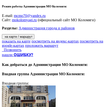
Режим работы Администрация МО Коломяги:
E-mail:
mсmo70@yandex.ru
Сайт:
mokolomyagi.ru
(официальный сайт МО Коломяги)
Разделы:
Администрация города и районов
на карте / маршрут
показать на карте
посмотреть на яндекс-картах
посмотреть на
google-картах
проложить маршрут
Позвонить
ОШИБКУ?
нашли
Как добраться до
Администрация МО Коломяги:
Входная группа
Администрация МО Коломяги:
Входная группа: