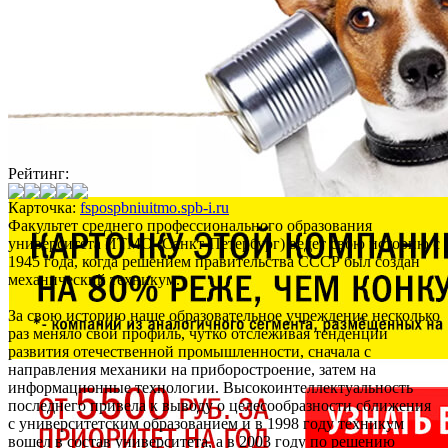
Рейтинг:
Карточка:
fspospbniuitmo.spb-i.ru
Факультет среднего профессионального образования
университета ИТМО (Санкт-Петербург) ведет свою историю с
1945 года, когда решением правительства СССР был создан
механический техникум.
За свою историю наше образовательное учреждение несколько
раз меняло свой профиль, чутко отслеживая тенденции
развития отечественной промышленности, сначала с
направления механики на приборостроение, затем на
информационные технологии. Высокоинтеллектуальность
последнего привела к выводу о целесообразности сближения
с университетским образованием и в 1998 году техникум
вошел в состав университета, а в 2003 году по решению