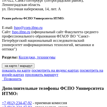
197022,
Санкт-Петербург
(Петроградский район),
Ленинградская область
ул. Песочная набережная, 14, лит. А
Режим работы ФСПО Университета ИТМО:
E-mail:
fspo@corp.ifmo.ru
Сайт:
fspo.ifmo.ru
(официальный сайт Факультета среднего
профессионального образования ФГАОУ ВО "Санкт-
Петербургский национальный исследовательский
университет информационных технологий, механики и
оптики")
Разделы:
Колледжи, техникумы
на карте / маршрут
показать на карте
посмотреть на яндекс-картах
посмотреть на
google-картах
проложить маршрут
Позвонить
Дополнительные телефоны
ФСПО Университета
ИТМО:
+7 (812) 234-47-92
- приемная комиссия