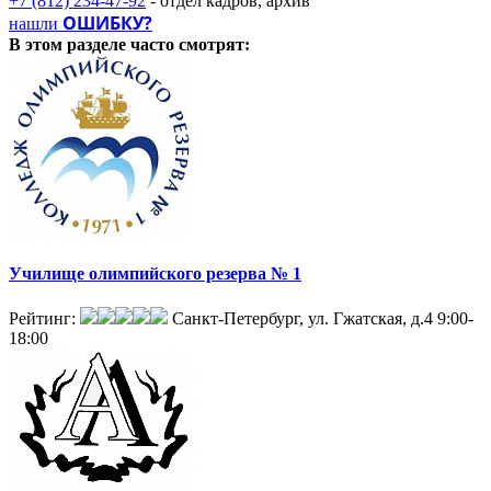
+7 (812) 234-47-92
- отдел кадров, архив
ОШИБКУ?
нашли
В этом разделе
часто смотрят:
Училище олимпийского резерва № 1
Рейтинг:
Санкт-Петербург, ул. Гжатская, д.4
9:00-
18:00